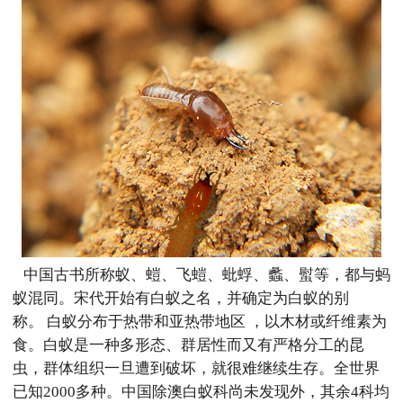
中国古书所称蚁、螘、飞螘、蚍蜉、蠡、螱等，都与蚂
蚁混同。宋代开始有白蚁之名，并确定为白蚁的别
称。 白蚁分布于热带和亚热带地区 ，以木材或纤维素为
食。白蚁是一种多形态、群居性而又有严格分工的昆
虫，群体组织一旦遭到破坏，就很难继续生存。全世界
已知2000多种。中国除澳白蚁科尚未发现外，其余4科均