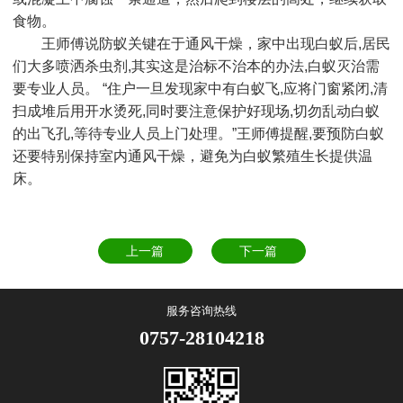
食物。
王师傅说防蚁关键在于通风干燥，家中出现白蚁后,居民
们大多喷洒杀虫剂,其实这是治标不治本的办法,白蚁灭治需
要专业人员。 “住户一旦发现家中有白蚁飞,应将门窗紧闭,清
扫成堆后用开水烫死,同时要注意保护好现场,切勿乱动白蚁
的出飞孔,等待专业人员上门处理。”王师傅提醒,要预防白蚁
还要特别保持室内通风干燥，避免为白蚁繁殖生长提供温
床。
上一篇
下一篇
服务咨询热线
0757-28104218