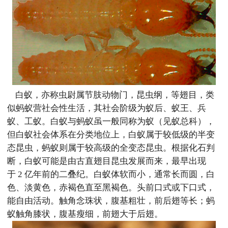
白蚁，亦称虫尉属节肢动物门，昆虫纲，等翅目，类
似蚂蚁营社会性生活，其社会阶级为蚁后、蚁王、兵
蚁、工蚁。白蚁与蚂蚁虽一般同称为蚁（见蚁总科），
但白蚁社会体系在分类地位上，白蚁属于较低级的半变
态昆虫，蚂蚁则属于较高级的全变态昆虫。根据化石判
断，白蚁可能是由古直翅目昆虫发展而来，最早出现
于 2 亿年前的二叠纪。白蚁体软而小，通常长而圆，白
色、淡黄色，赤褐色直至黑褐色。头前口式或下口式，
能自由活动。触角念珠状，腹基粗壮，前后翅等长；蚂
蚁触角膝状，腹基瘦细，前翅大于后翅。