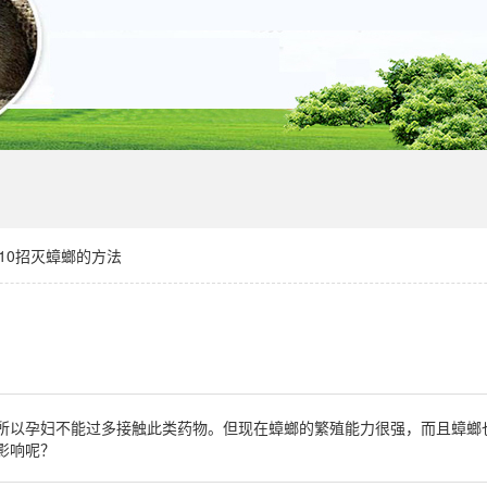
你10招灭蟑螂的方法
所以孕妇不能过多接触此类药物。但现在蟑螂的繁殖能力很强，而且蟑螂
影响呢？