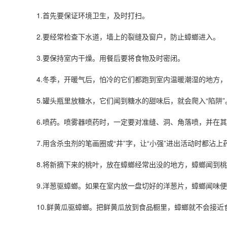
1.首先要保证环境卫生，及时打扫。
2.要经常检查下水道，墙上的裂缝及窗户，防止蟑螂进入。
3.要保持室内干燥。用餐后要将食物及时密闭。
4.冬季，开暖气后，怕冷的它们都跑到室内温暖潮湿的地方
5.罐头瓶里放糖水，它们闻到糖水的甜味后，就会爬入“陷阱”
6.喷药。喷雾器喷药时，一定要对准缝、洞、角落喷，并在
7.用含杀虫剂的笔画圈或“井”字，让“小强”进出活动时都沾
8.将新摘下来的桃叶，放在蟑螂经常出没的地方，蟑螂闻到
9.洋葱驱蟑螂。如果在室内放一盘切好的洋葱片，蟑螂闻味
10.鲜黄瓜驱蟑螂。把鲜黄瓜放到食品橱里，蟑螂就不会接近