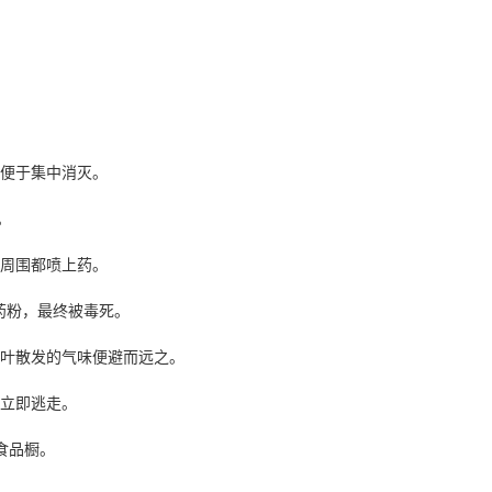
，便于集中消灭。
。
其周围都喷上药。
上药粉，最终被毒死。
桃叶散发的气味便避而远之。
便立即逃走。
食品橱。