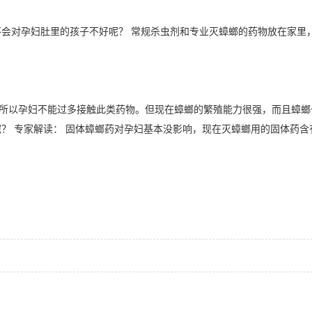
对孕妇肚里的孩子不好呢？ 常规杀虫剂和专业灭蟑螂的药物放在家里
以孕妇不能过多接触此类药物。但现在蟑螂的繁殖能力很强，而且蟑螂
？ 专家解读： 固体蟑螂药对孕妇基本没影响，现在灭蟑螂用的固体药含